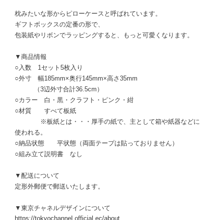
枕みたいな形からピローケースと呼ばれています。
ギフトボックスの定番の形で、
包装紙やリボンでラッピングすると、もっと可愛くなります。
▼商品情報
○入数 1セット5枚入り
○外寸 幅185mm×奥行145mm×高さ35mm
（3辺外寸合計36.5cm）
○カラー 白・黒・クラフト・ピンク・紺
○材質 すべて板紙
※板紙とは・・・厚手の紙で、主として箱や紙器などに
使われる。
○納品状態 平状態（両面テープは貼っておりません）
○組み立て説明書 なし
▼配送について
定形外郵便で郵送いたします。
▼東京チャネルデザインについて
https://tokyochannel.official.ec/about