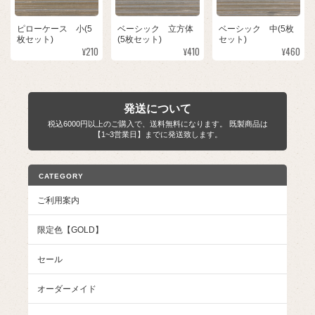
ピローケース 小(5
ベーシック 立方体
ベーシック 中(5枚
枚セット)
(5枚セット)
セット)
¥210
¥410
¥460
発送について
税込6000円以上のご購入で、送料無料になります。 既製商品は
【1~3営業日】までに発送致します。
CATEGORY
ご利用案内
限定色【GOLD】
セール
オーダーメイド