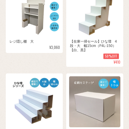
レジ隠し棚 大
【在庫一掃セール】ひな壇 4
段・大 幅15cm（F4L-150）
¥3,060
【白、黒】
50%OFF
¥410