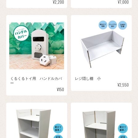
¥2,200
¥7,000
くるくるトイ用 ハンドルカバ
レジ隠し棚 小
ー
¥2,550
¥150