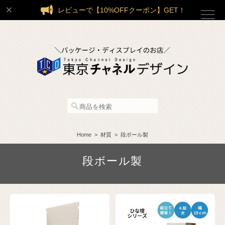
レビューで【10%OFFクーポン】GET！
Home
材質
段ボール製
段ボール製