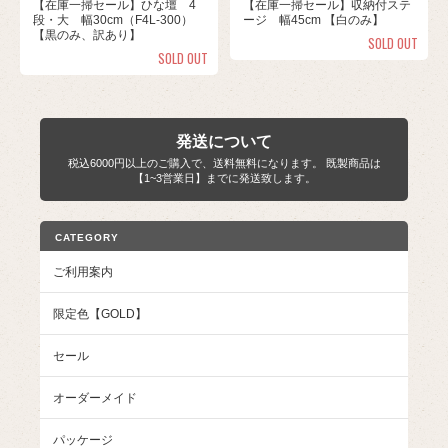
【在庫一掃セール】ひな壇 4
【在庫一掃セール】収納付ステ
段・大 幅30cm（F4L-300）
ージ 幅45cm 【白のみ】
【黒のみ、訳あり】
SOLD OUT
SOLD OUT
発送について
税込6000円以上のご購入で、送料無料になります。 既製商品は
【1~3営業日】までに発送致します。
CATEGORY
ご利用案内
限定色【GOLD】
セール
オーダーメイド
パッケージ