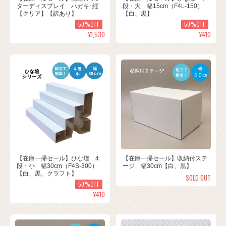
ターディスプレイ ハガキ･縦
段・大 幅15cm（F4L-150）
【クリア】【訳あり】
【白、黒】
50%OFF
50%OFF
¥1,530
¥410
【在庫一掃セール】ひな壇 4
【在庫一掃セール】収納付ステ
段・小 幅30cm（F4S-300）
ージ 幅30cm【白、黒】
【白、黒、クラフト】
SOLD OUT
50%OFF
¥410