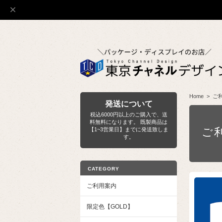
Home
ご
発送について
税込6000円以上のご購入で、送
料無料になります。 既製商品は
ご
【1~3営業日】までに発送致しま
す。
CATEGORY
ご利用案内
限定色【GOLD】