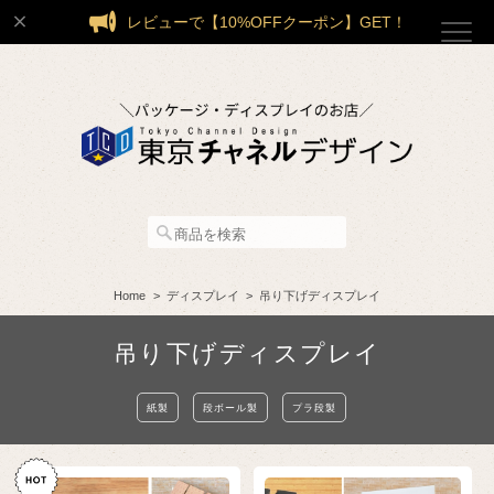
レビューで【10%OFFクーポン】GET！
Home
ディスプレイ
吊り下げディスプレイ
吊り下げディスプレイ
紙製
段ボール製
プラ段製