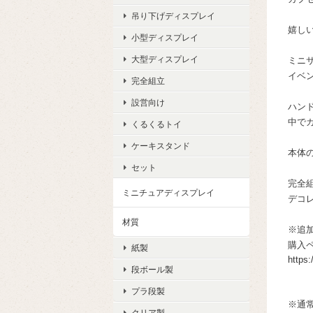
吊り下げディスプレイ
嬉しい
小型ディスプレイ
大型ディスプレイ
ミニ
イベ
完全組立
設営向け
ハン
中で
くるくるトイ
ケーキスタンド
本体
セット
完全
ミニチュアディスプレイ
デコ
材質
※追
購入
紙製
https:
段ボール製
プラ段製
※通
クリア製