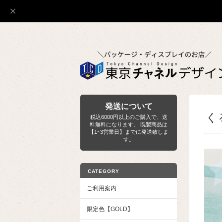
発送について
く
税込6000円以上のご購入で、送
料無料になります。 既製商品は
【1~3営業日】までに発送致しま
す。
CATEGORY
ご利用案内
限定色【GOLD】