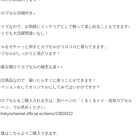
カプセル10個付き♪
サイズなので、お気軽にインテリアとして飾って楽しめることもできます♪
ントでも大活躍間違いなし！
ドルをガチャっと回すとカプセルがコロコロと落ちてきます。
カプセルがしっかりと混ざります！
の蓋を開けてカプセルの補充も楽々♪
組立商品なので、届いたらすぐに使うことができます！
レーションをしてオリジナルにしてみてはいかがですか？
加カプセルをご購入される方は、別ページの「くるくるトイ・追加カプセル
ページ」でお求めください。
//tokyochannel.official.ec/items/23824222
常版はこちらよりご購入できます。