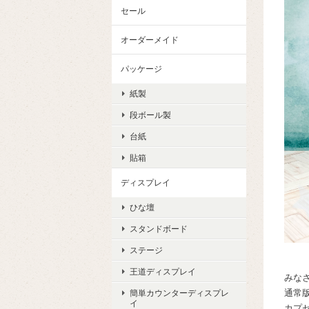
セール
オーダーメイド
パッケージ
紙製
段ボール製
台紙
貼箱
ディスプレイ
ひな壇
スタンドボード
ステージ
王道ディスプレイ
みな
通常
簡単カウンターディスプレ
イ
カプ