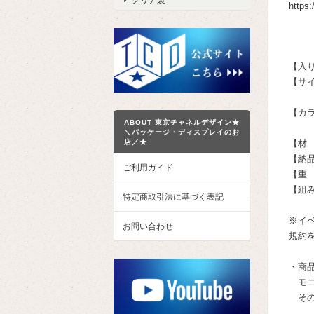
https:
【入
【サイ
カプセ
【カ
ABOUT 東京チャネルデザイン★
カ
＼パッケージ・ディスプレイのお
【材 
店／★
【納
ご利用ガイド
【重 
【組
特定商取引法に基づく表記
※イ
お問い合わせ
規約
・商
モニ
その