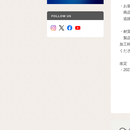
・お
商品
FOLLOW US
追跡
・材
製品
加工
くだ
改定
・20