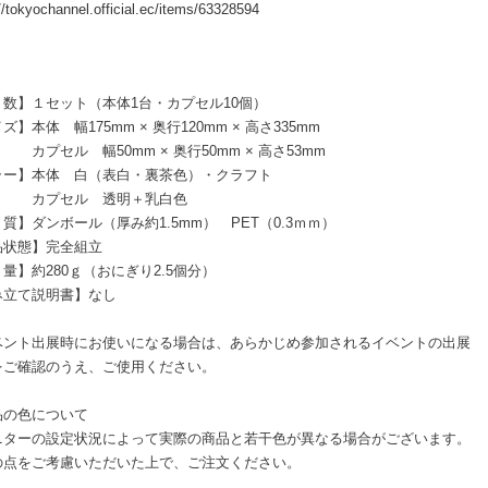
//tokyochannel.official.ec/items/63328594
り数】１セット（本体1台・カプセル10個）
ズ】本体 幅175mm × 奥行120mm × 高さ335mm
ル 幅50mm × 奥行50mm × 高さ53mm
ラー】本体 白（表白・裏茶色）・クラフト
プセル 透明＋乳白色
質】ダンボール（厚み約1.5mm） PET（0.3ｍｍ）
品状態】完全組立
量】約280ｇ（おにぎり2.5個分）
み立て説明書】なし
ベント出展時にお使いになる場合は、あらかじめ参加されるイベントの出展
をご確認のうえ、ご使用ください。
品の色について
ターの設定状況によって実際の商品と若干色が異なる場合がございます。
点をご考慮いただいた上で、ご注文ください。