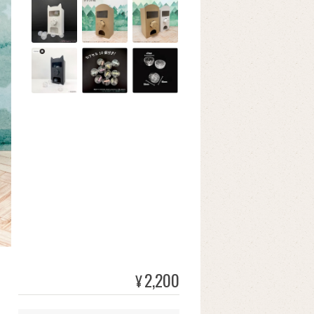
2,200
¥