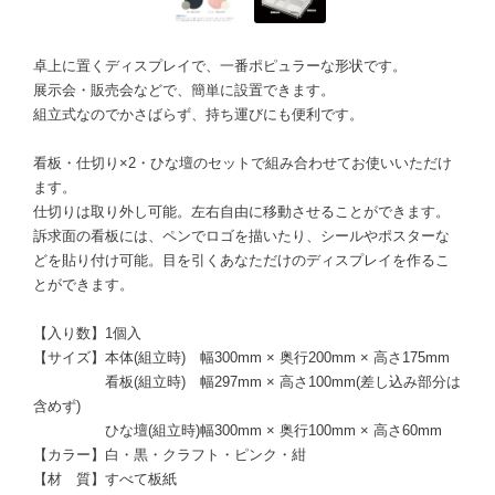
卓上に置くディスプレイで、一番ポピュラーな形状です。
展示会・販売会などで、簡単に設置できます。
組立式なのでかさばらず、持ち運びにも便利です。
看板・仕切り×2・ひな壇のセットで組み合わせてお使いいただけ
ます。
仕切りは取り外し可能。左右自由に移動させることができます。
訴求面の看板には、ペンでロゴを描いたり、シールやポスターな
どを貼り付け可能。目を引くあなただけのディスプレイを作るこ
とができます。
【入り数】1個入
【サイズ】本体(組立時) 幅300mm × 奥行200mm × 高さ175mm
看板(組立時) 幅297mm × 高さ100mm(差し込み部分は
含めず)
ひな壇(組立時)幅300mm × 奥行100mm × 高さ60mm
【カラー】白・黒・クラフト・ピンク・紺
【材 質】すべて板紙