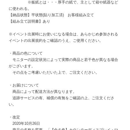
※板紙とは・・・厚手の紙で、主として箱や紙器など
に使われる。
【納品状態】平状態(貼り加工済) お客様組み立て
【組み立て説明書】あり
※イベント出展時にお使いになる場合は、あらかじめ参加される
イベントの出展規約をご確認のうえ、ご使用ください。
・商品の色について
モニターの設定状況によって実際の商品と若干色が異なる場合
がございます。
その点をご考慮いただいた上で、ご注文ください。
・お届けについて
商品によって配送方法が異なります。
追跡サービスの有、補償の有無をご確認の上、ご注文くださ
い。
・改定
2020年10月26日
商品の名称を変更。「【全６色】カウンターディスプレイ・ひ