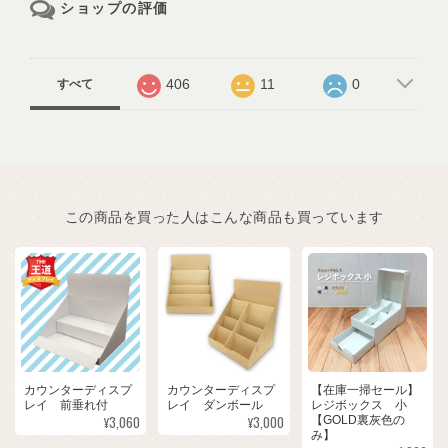
ショップの評価
406
11
0
すべて
この商品を買った人はこんな商品も買っています
カウンターディスプ
カウンターディスプ
【在庫一掃セール】
レイ 前垂れ付
レイ ダンボール
レジボックス 小
¥3,060
¥3,000
【GOLD裏灰色の
み】