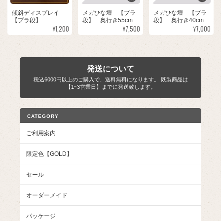
傾斜ディスプレイ
メガひな壇 【プラ
メガひな壇 【プラ
【プラ段】
段】 奥行き55cm
段】 奥行き40cm
¥1,200
¥7,500
¥7,000
発送について
税込6000円以上のご購入で、送料無料になります。 既製商品は
【1~3営業日】までに発送致します。
CATEGORY
ご利用案内
限定色【GOLD】
セール
オーダーメイド
パッケージ