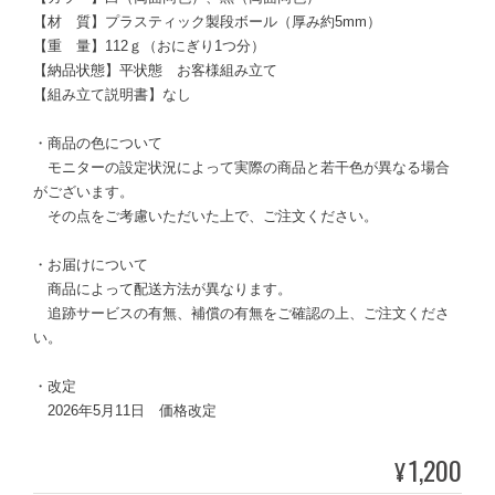
【材 質】プラスティック製段ボール（厚み約5mm）
【重 量】112ｇ（おにぎり1つ分）
【納品状態】平状態 お客様組み立て
【組み立て説明書】なし
・商品の色について
モニターの設定状況によって実際の商品と若干色が異なる場合
がございます。
その点をご考慮いただいた上で、ご注文ください。
・お届けについて
商品によって配送方法が異なります。
追跡サービスの有無、補償の有無をご確認の上、ご注文くださ
い。
・改定
2026年5月11日 価格改定
1,200
¥