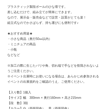
プラスティック製段ボールのひな壇です。
差し込むだけで、組み立てが簡単にできます。
なので、展示会・販売会などで設営・設置がとても楽！
組立式なのでかさばらず、持ち運びにも便利です♪
★おすすめ用途★
・小さな商品（奥行50㎜以内）
・ミニチュアの商品
・小瓶
などなど
※加工の際に生じたバリや角、切れ端で手などを怪我されないよ
うご注意ください。
※イベント出展時にお使いになる場合は、あらかじめ参加される
イベントの出展規約をご確認のうえ、ご使用ください。
【入り数】1個入
【サイズ】幅 300mm × 奥行160mm × 高さ215mm
【段 数】3段
【カラー】白（両面同色）、黒（両面同色）