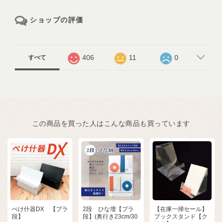
ショップの評価
406
11
0
すべて
この商品を買った人はこんな商品も買っています
ぺけ什器DX 【プラ
2段 ひな壇【プラ
【在庫一掃セール】
段】
段】(奥行き23cm/30
ブックスタンド【ク