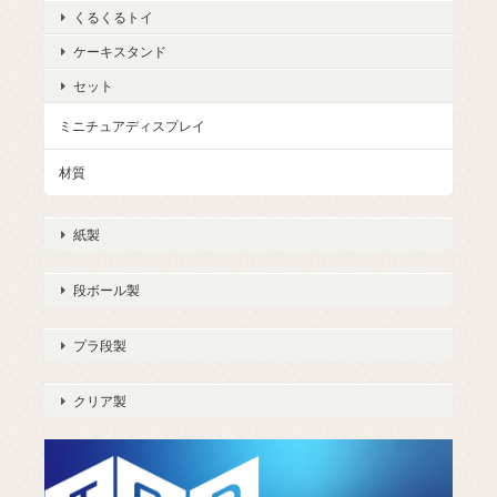
くるくるトイ
ケーキスタンド
セット
ミニチュアディスプレイ
材質
紙製
段ボール製
プラ段製
クリア製