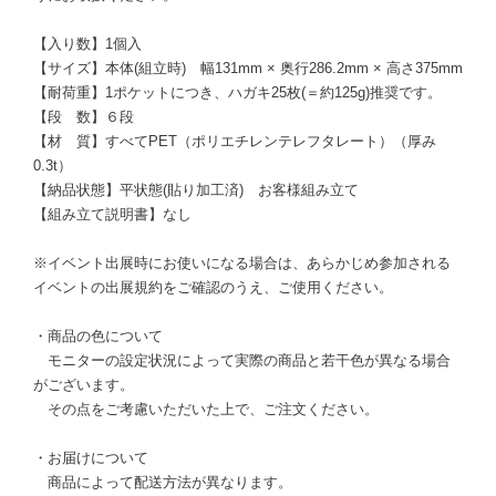
【入り数】1個入
【サイズ】本体(組立時) 幅131mm × 奥行286.2mm × 高さ375mm
【耐荷重】1ポケットにつき、ハガキ25枚(＝約125g)推奨です。
【段 数】６段
【材 質】すべてPET（ポリエチレンテレフタレート）（厚み
0.3t）
【納品状態】平状態(貼り加工済) お客様組み立て
【組み立て説明書】なし
※イベント出展時にお使いになる場合は、あらかじめ参加される
イベントの出展規約をご確認のうえ、ご使用ください。
・商品の色について
モニターの設定状況によって実際の商品と若干色が異なる場合
がございます。
その点をご考慮いただいた上で、ご注文ください。
・お届けについて
商品によって配送方法が異なります。