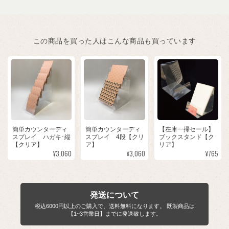
この商品を買った人はこんな商品も買っています
簡単カウンターディ
簡単カウンターディ
【在庫一掃セール】
スプレイ ハガキ･縦
スプレイ 4段【クリ
ブックスタンド【ク
【クリア】
ア】
リア】
¥3,060
¥3,060
¥765
発送について
税込6000円以上のご購入で、送料無料になります。 既製商品は
【1~3営業日】までに発送致します。